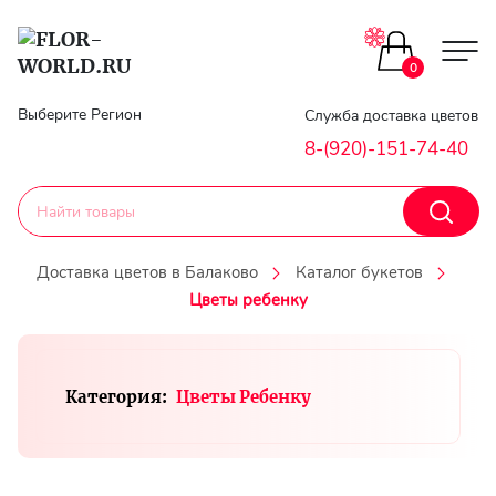
Цветы поштучно
0
Главная
Выберите Регион
Служба доставка цветов
Букеты до 2500
8-(920)-151-74-40
Гарантии
Каталог букетов
Доставка
Доставка цветов в Балаково
Каталог букетов
Оплата
Цветы ребенку
Корзины с цветами
Классика
Контакты
Категория:
Цветы Ребенку
Авторские букеты
Личный
кобинет
Букеты из роз
Регистраци