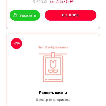
от 4 570
Ромашки
5 390
Р
Р
Кустовые розы
Заказать
В 1 КЛИК
Альстромерии
Герберы
-7%
Ирисы
Показать еще
ОТЗЫВЫ О МАГАЗИНЕ
Мария
Радость жизни
Тымовское,
Шедевр от флористов!
Сахалинская