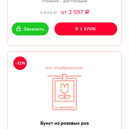
Ромашки - для Наташки
от 3 597
4 640
Р
Р
Заказать
В 1 КЛИК
-31%
Букет из розовых роз