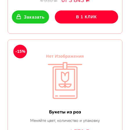
от 3 843
4 930
Р
Р
Показать еще
Заказать
В 1 КЛИК
Цветы
Подсолнухи
-15%
Лизиантусы
Хризантемы
Лилии
Орхидеи
Букеты из роз
Тюльпаны
Меняйте цвет, количество и упаковку