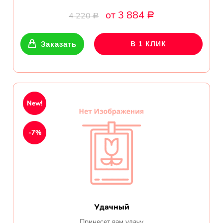
от 3 884
4 220
Р
Р
Заказать
В 1 КЛИК
New!
-7%
Удачный
Принесет вам удачу