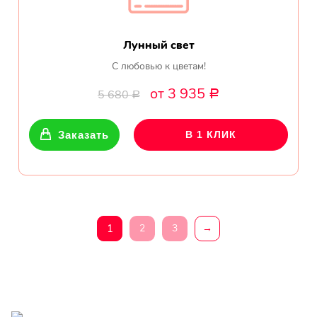
Лунный свет
С любовью к цветам!
от 3 935
5 680
Р
Р
Заказать
В 1 КЛИК
1
2
3
→