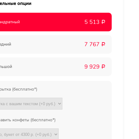
ельные опции
Мы в
5 513
андратный
Р
соц.
7 767
едний
Р
сетях
9 929
льшой
Р
рытка (бесплатно*)
авить конфеты (бесплатно*)