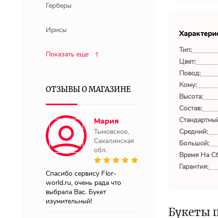
Герберы
Ирисы
Характери
Тип:
Показать еще
Цвет:
Повод:
Кому:
ОТЗЫВЫ О МАГАЗИНЕ
Высота:
Состав:
Стандартный
Мария
Тымовское,
Средний:
Сахалинская
Большой:
обл.
Время На Сб
Гарантия:
Спасибо сервису Flor-
world.ru, очень рада что
выбрала Вас. Букет
изумительный!
Букеты 