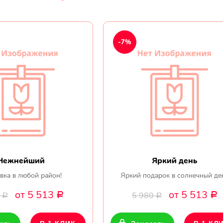
-7%
Нежнейший
Яркий день
вка в любой район!
Яркий подарок в солнечный де
от 5 513
от 5 513
0
5 980
Р
Р
Р
Р