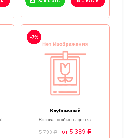
ИК
Заказать
В 1 КЛИК
-7%
Клубничный
т!
Высокая стойкость цветка!
от 5 339
5 790
Р
Р