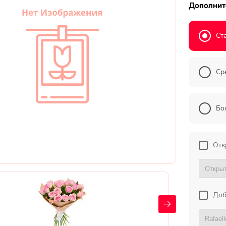
Дополнит
Ст
Ср
Бо
Отк
Доб