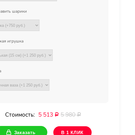
авить шарики
кая игрушка
а
Стоимость:
5 513
5 980
Р
Р
Заказать
В 1 КЛИК