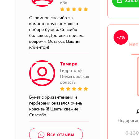
Заказ
обл.
Огромное спасибо за
компетентную помощь в
выборе букета. Спасибо
большое. Доставка пришла
-7%
вовремя. Остаюсь Вашим
клиентом!
Тамара
Гидроторф,
Нижегороская
область
Букет с хризантемами и
герберами оказался очень
красивый! Цветы свежие !
Спасибо !
Недорогая
6 13
Все отзывы