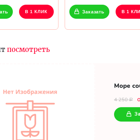
ать
В 1 КЛИК
Заказать
В 1 КЛ
ит
посмотреть
Море со
4 250
Р
За