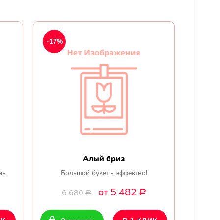
-17%
Алый бриз
нь
Большой букет - эффектно!
от 5 482
6 680
Р
Р