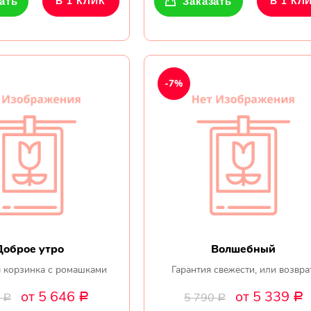
ать
В 1 КЛИК
Заказать
В 1 КЛ
-7%
Доброе утро
Волшебный
 корзинка с ромашками
Гарантия свежести, или возвра
от 5 646
от 5 339
0
5 790
Р
Р
Р
Р