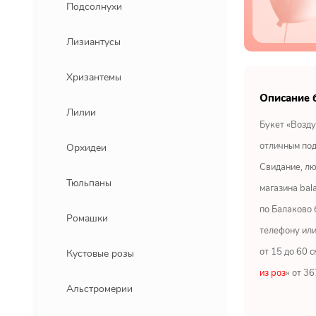
Подсолнухи
Лизиантусы
Хризантемы
Описание 
Лилии
Букет «Возду
отличным под
Орхидеи
Свидание, лю
Тюльпаны
магазина bal
по Балаково 
Ромашки
телефону или
от 15 до 60 с
Кустовые розы
из роз
» от 3
Альстромерии