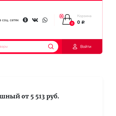
Корзина
Главная
 соц. сетях
0
Р
0
Гарантии
Войти
Доставка
Оплата
Контакты
шный от 5 513 руб.
Личный
кобинет
Регистраци