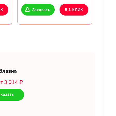
ИК
Заказать
В 1 КЛИК
блазна
от 3 914
Р
казать