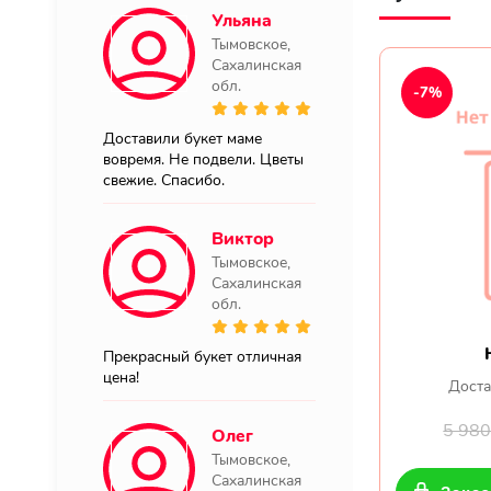
Ульяна
Тымовское,
Сахалинская
обл.
-7%
Доставили букет маме
вовремя. Не подвели. Цветы
свежие. Спасибо.
Виктор
Тымовское,
Сахалинская
обл.
Прекрасный букет отличная
цена!
Доста
5 98
Олег
Тымовское,
Сахалинская