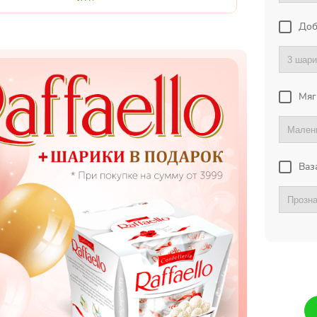
Доб
Мяг
Ваз