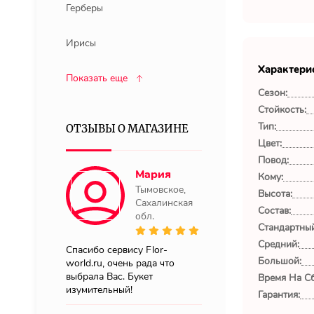
Герберы
Ирисы
Характери
Показать еще
Сезон:
Стойкость:
Тип:
ОТЗЫВЫ О МАГАЗИНЕ
Цвет:
Повод:
Мария
Кому:
Тымовское,
Высота:
Сахалинская
Состав:
обл.
Стандартный
Средний:
Спасибо сервису Flor-
Большой:
world.ru, очень рада что
выбрала Вас. Букет
Время На Сб
изумительный!
Гарантия: