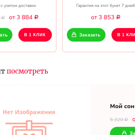
 с учетом доставки
Гарантия на этот букет 7 дней
от 3 884
от 3 853
0
Р
Р
Р
ать
В 1 КЛИК
Заказать
В 1 КЛ
ит
посмотреть
Мой сон
5 320
Р
За