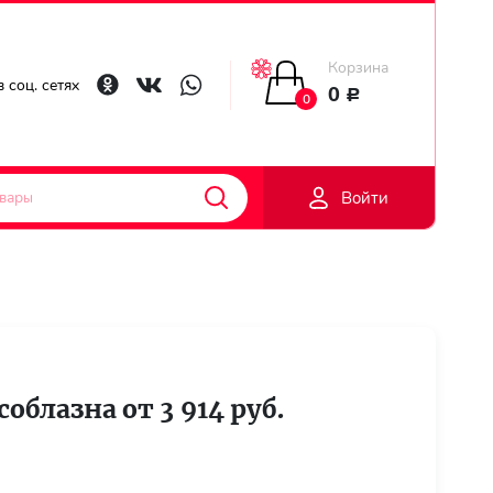
Корзина
Главная
 соц. сетях
0
Р
0
Гарантии
Войти
Доставка
Оплата
Контакты
облазна от 3 914 руб.
Личный
кобинет
Регистраци