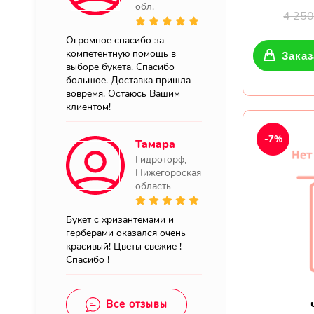
обл.
4 25
Огромное спасибо за
компетентную помощь в
Заказ
выборе букета. Спасибо
большое. Доставка пришла
вовремя. Остаюсь Вашим
клиентом!
-7%
Тамара
Гидроторф,
Нижегороская
область
Букет с хризантемами и
герберами оказался очень
красивый! Цветы свежие !
Спасибо !
Все отзывы