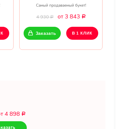
!
Самый продаваемый букет!
от 3 843
4 930
Р
Р
ИК
Заказать
В 1 КЛИК
от 4 898
Р
казать