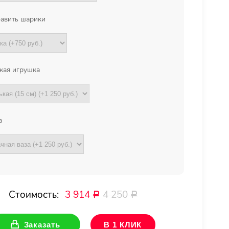
авить шарики
кая игрушка
а
Стоимость:
3 914
4 250
Р
Р
Заказать
В 1 КЛИК