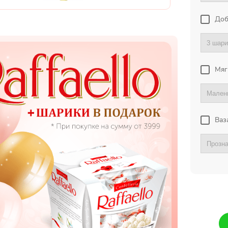
Доб
Мяг
Ваз