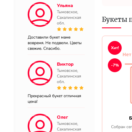
Ульяна
Тымовское,
Сахалинская
Букеты 
обл.
Доставили букет маме
вовремя. Не подвели. Цветы
Хит!
свежие. Спасибо.
Виктор
-7%
Тымовское,
Сахалинская
обл.
Прекрасный букет отличная
цена!
Олег
Б
Тымовское,
Собран сег
Сахалинская