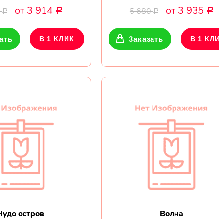
от 3 914
от 3 935
0
5 680
Р
Р
Р
Р
ать
В 1 КЛИК
Заказать
В 1 КЛ
Чудо остров
Волна