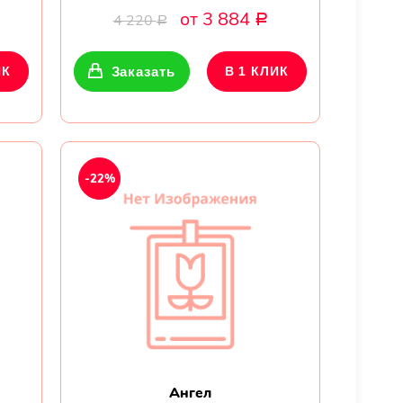
от 3 884
4 220
Р
Р
ИК
Заказать
В 1 КЛИК
-22%
Ангел