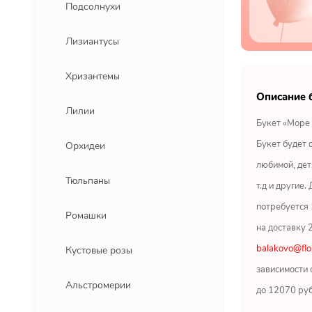
Подсолнухи
Лизиантусы
Хризантемы
Описание 
Лилии
Букет «Море 
Букет будет 
Орхидеи
любимой, дет
Тюльпаны
т.д и другие.
потребуется 
Ромашки
на доставку 
balakovo@flo
Кустовые розы
зависимости 
Альстромерии
до 12070 руб