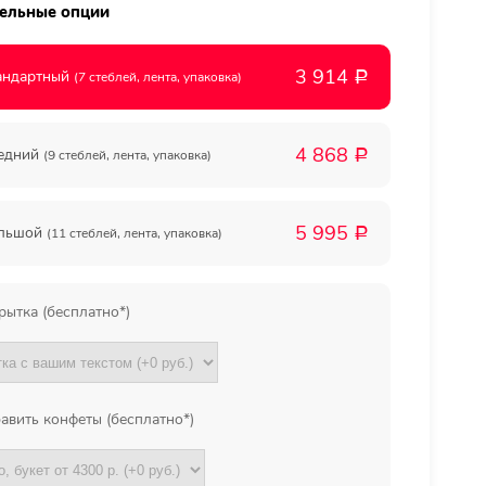
ельные опции
Мы в
3 914
андартный
(7 стеблей, лента, упаковка)
Р
соц.
4 868
едний
(9 стеблей, лента, упаковка)
Р
сетях
5 995
льшой
(11 стеблей, лента, упаковка)
Р
рытка (бесплатно*)
авить конфеты (бесплатно*)