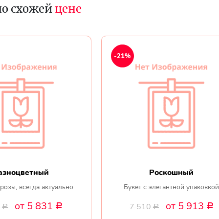
по схожей
цене
-21%
азноцветный
Роскошный
розы, всегда актуально
Букет с элегантной упаковко
от 5 831
от 5 913
0
7 510
Р
Р
Р
Р