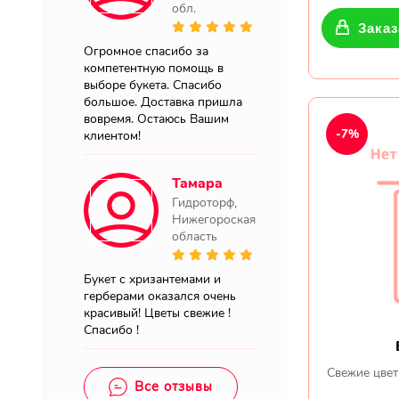
обл.
Заказ
Огромное спасибо за
компетентную помощь в
выборе букета. Спасибо
большое. Доставка пришла
вовремя. Остаюсь Вашим
-7%
клиентом!
Тамара
Гидроторф,
Нижегороская
область
Букет с хризантемами и
герберами оказался очень
красивый! Цветы свежие !
Спасибо !
Свежие цвет
Все отзывы