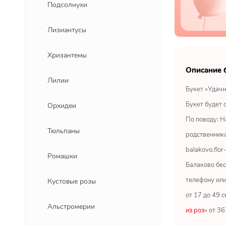
Подсолнухи
Лизиантусы
Хризантемы
Описание 
Лилии
Букет «Удачн
Букет будет 
Орхидеи
По поводу: На
Тюльпаны
родственника
balakovo.flo
Ромашки
Балаково бес
телефону или
Кустовые розы
от 17 до 49 с
Альстромерии
из роз
» от 3