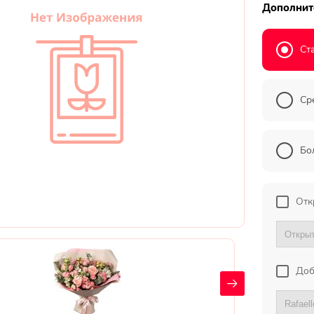
Дополнит
Ст
Ср
Бо
Отк
Доб