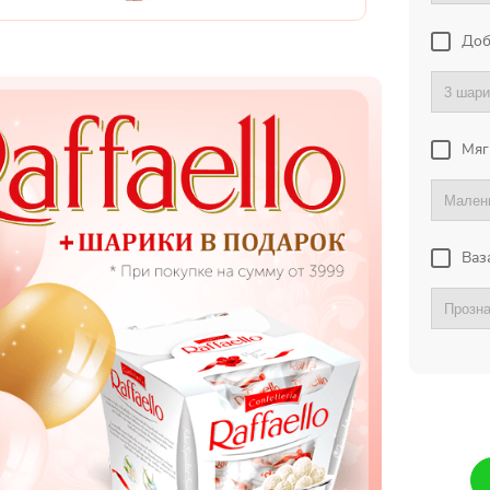
Доб
Мяг
Ваз