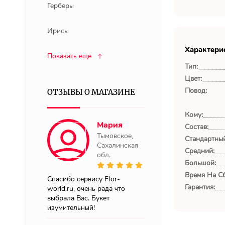
Герберы
Ирисы
Характери
Показать еще
Тип:
Цвет:
Повод:
ОТЗЫВЫ О МАГАЗИНЕ
Кому:
Мария
Состав:
Тымовское,
Стандартный
Сахалинская
Средний:
обл.
Большой:
Время На Сб
Спасибо сервису Flor-
Гарантия:
world.ru, очень рада что
выбрала Вас. Букет
изумительный!