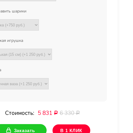
авить шарики
кая игрушка
а
Стоимость:
5 831
6 330
Р
Р
Заказать
В 1 КЛИК