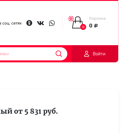
Корзина
Главная
 соц. сетях
0
Р
0
Гарантии
Войти
Доставка
Оплата
Контакты
ый от 5 831 руб.
Личный
кобинет
Регистраци