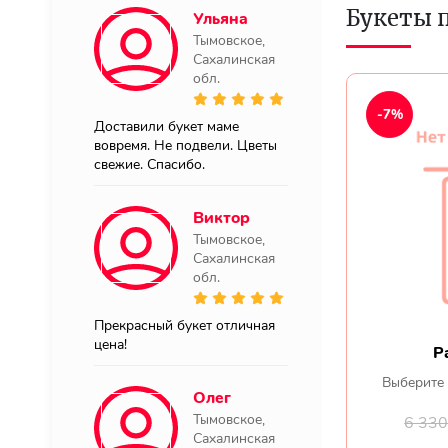
Букеты 
Ульяна
Тымовское,
Сахалинская
обл.
-7%
Доставили букет маме
вовремя. Не подвели. Цветы
свежие. Спасибо.
Виктор
Тымовское,
Сахалинская
обл.
Прекрасный букет отличная
цена!
Р
Выберите 
Олег
Тымовское,
6 33
Сахалинская