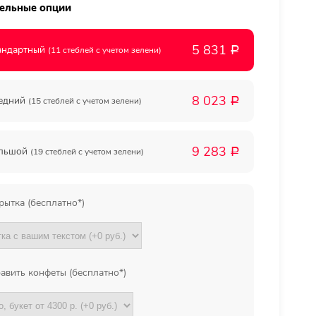
ельные опции
Мы в
5 831
андартный
(11 стеблей с учетом зелени)
Р
соц.
8 023
едний
(15 стеблей с учетом зелени)
Р
сетях
9 283
льшой
(19 стеблей с учетом зелени)
Р
рытка (бесплатно*)
авить конфеты (бесплатно*)