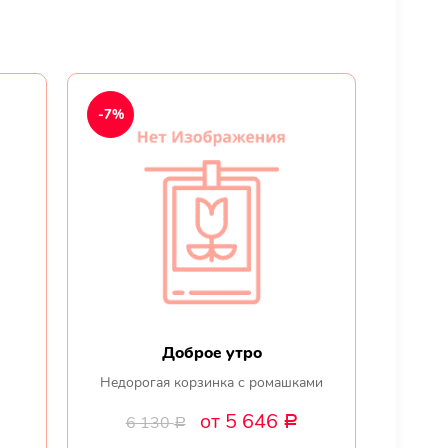
-7%
Доброе утро
й
Недорогая корзинка с ромашками
от 5 646
6 130
Р
Р