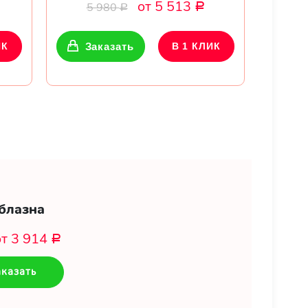
от 5 513
5 980
Р
Р
ИК
Заказать
В 1 КЛИК
блазна
от 3 914
Р
казать