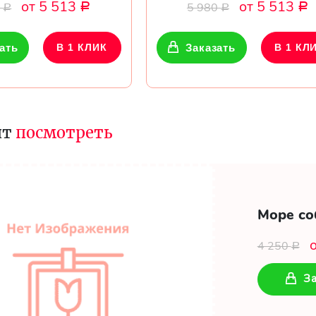
от 5 513
от 5 513
0
5 980
Р
Р
Р
Р
ать
В 1 КЛИК
Заказать
В 1 КЛ
ит
посмотреть
Море со
4 250
Р
За