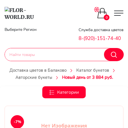
Цветы поштучно
0
Главная
Выберите Регион
Служба доставка цветов
Букеты до 2500
8-(920)-151-74-40
Гарантии
Каталог букетов
Доставка
Доставка цветов в Балаково
Каталог букетов
Оплата
Авторские букеты
Новый день от 3 884 руб.
Корзины с цветами
Классика
Категории
Контакты
Авторские букеты
Личный
кобинет
Букеты из роз
-7%
Регистраци