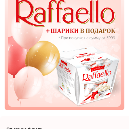
Показать еще
Цветы
Подсолнухи
Лизиантусы
Хризантемы
Лилии
Орхидеи
Тюльпаны