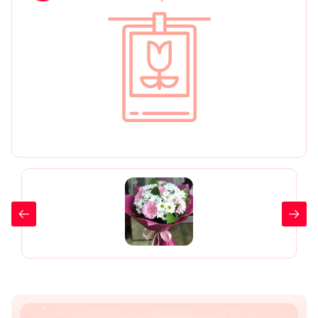
День рождения
Мы в
Цветы женщине
соц.
Цветы маме
сетях
Цветы мужчине
Цветы любимой
Цветы ребенку
Цветы дочери
Цветы подруге
Цветы сестре