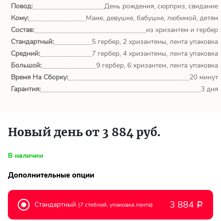
обл.
Повод:
День рождения, сюрприз, свидание
Кому:
Маме, девушке, бабушке, любимой, детям
Спасибо сервису Flor-
Состав:
из хризантем и гербер
world.ru, очень рада что
Стандартный:
5 гербер, 2 хризантемы, лента упаковка
выбрала Вас. Букет
Средний:
изумительный!
7 гербер, 4 хризантемы, лента упаковка
Большой:
9 гербер, 6 хризантем, лента упаковка
Время На Сборку:
20 минут
Ульяна
Гарантия:
3 дня
Тымовское,
Сахалинская
обл.
Новый день от 3 884 руб.
Доставили букет маме
вовремя. Не подвели. Цветы
свежие. Спасибо.
В наличии
Дополнительные опции
Виктор
Тымовское,
Сахалинская
3 884
Стандартный
(7 стеблей, упаковка лента)
Р
обл.