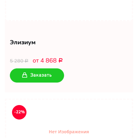
Элизиум
от 4 868
5 280
Р
Р
Заказать
-22%