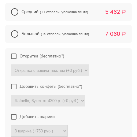
Прекрасный букет отличная
5 462
Средний
цена!
(11 стеблей, упаковка лента)
Р
Олег
7 060
Большой
(15 стеблей, упаковка лента)
Р
Тымовское,
Сахалинская
обл.
Открытка (бесплатно*)
Огромное спасибо за
компетентную помощь в
выборе букета. Спасибо
большое. Доставка пришла
вовремя. Остаюсь Вашим
Добавить конфеты (бесплатно*)
клиентом!
Тамара
Гидроторф,
Добавить шарики
Нижегороская
область