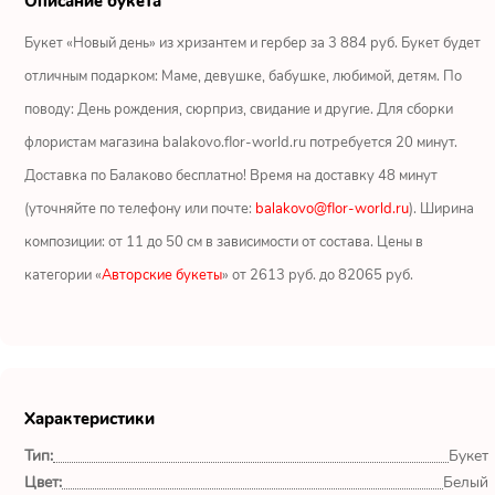
Описание букета
Ромашки
Букет «Новый день» из хризантем и гербер за 3 884 руб. Букет будет
Кустовые розы
отличным подарком: Маме, девушке, бабушке, любимой, детям. По
поводу: День рождения, сюрприз, свидание и другие. Для сборки
Альстромерии
флористам магазина balakovo.flor-world.ru потребуется 20 минут.
Герберы
Доставка по Балаково бесплатно! Время на доставку 48 минут
(уточняйте по телефону или почте:
balakovo@flor-world.ru
). Ширина
Ирисы
композиции: от 11 до 50 см в зависимости от состава. Цены в
категории «
Авторские букеты
» от 2613 руб. до 82065 руб.
Показать еще
ОТЗЫВЫ О МАГАЗИНЕ
Характеристики
Мария
Тип:
Букет
Тымовское,
Сахалинская
Цвет:
Белый