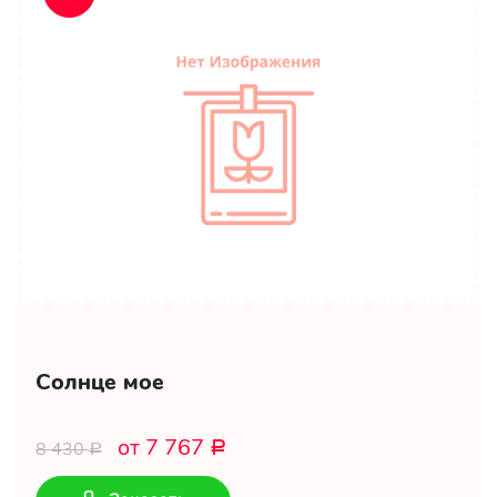
Солнце мое
от 7 767
8 430
Р
Р